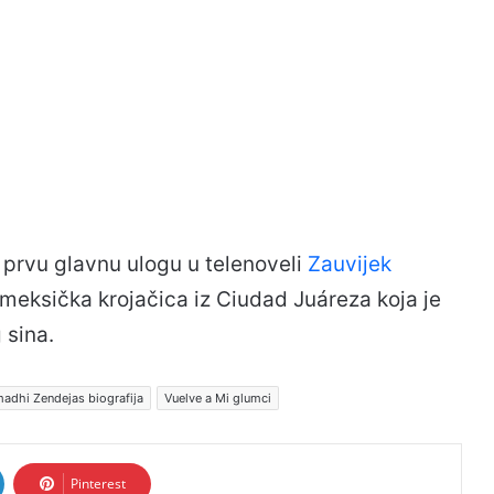
 prvu glavnu ulogu u telenoveli
Zauvijek
 meksička krojačica iz Ciudad Juáreza koja je
sina.
adhi Zendejas biografija
Vuelve a Mi glumci
Pinterest