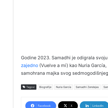
Godine 2023. Samadhi je odigrala svoju
zajedno
(Vuelve a mí) kao Nuria García,
samohrana majka svog sedmogodišnjeg 
Tagovi
Biografije
Nuria García
Samadhi Zendejas
Sam
Facebook
X
LinkedIn