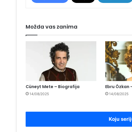
Možda vas zanima
Cüneyt Mete – Biografija
Ebru Özkan –
14/08/2025
14/08/2025
Koju serij