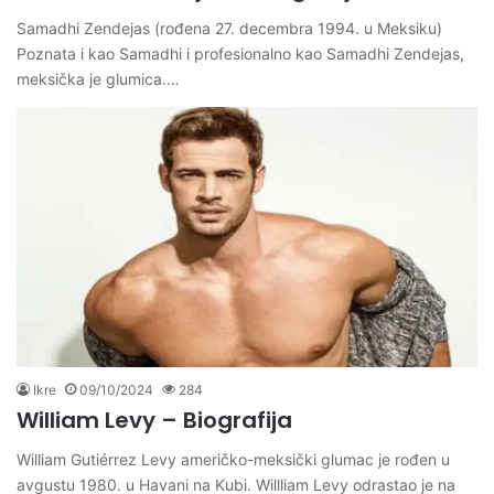
Samadhi Zendejas (rođena 27. decembra 1994. u Meksiku)
Poznata i kao Samadhi i profesionalno kao Samadhi Zendejas,
meksička je glumica.…
Ikre
09/10/2024
284
William Levy – Biografija
William Gutiérrez Levy američko-meksički glumac je rođen u
avgustu 1980. u Havani na Kubi. Willliam Levy odrastao je na