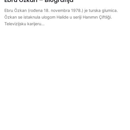
Ebru Özkan – Biografija
Ebru Özkan (rođena 18. novembra 1978.) je turska glumica.
Özkan se istaknula ulogom Halide u seriji Hanımın Çiftliği.
Televizijsku karijeru…