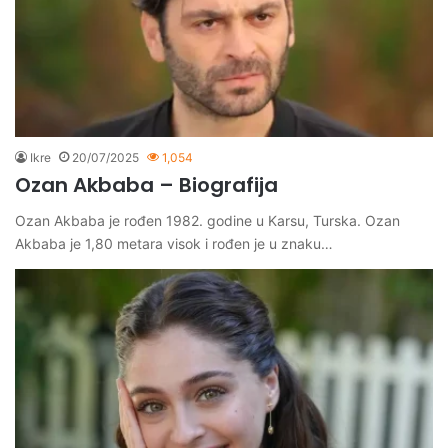
Ikre
20/07/2025
1,054
Ozan Akbaba – Biografija
Ozan Akbaba je rođen 1982. godine u Karsu, Turska. Ozan
Akbaba je 1,80 metara visok i rođen je u znaku…