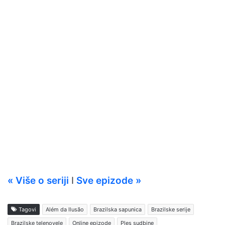
« Više o seriji
I
Sve epizode »
Tagovi
Além da Ilusão
Brazilska sapunica
Brazilske serije
Brazilske telenovele
Online epizode
Ples sudbine