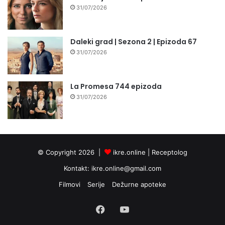
31/07/2026
Daleki grad | Sezona 2 | Epizoda 67
31/07/2026
La Promesa 744 epizoda
31/07/2026
© Copyright 2026 |
ikre.online |
Receptolog
Kontakt:
ikre.online@gmail.com
Filmovi
Serije
Dežurne apoteke
Facebook
YouTube