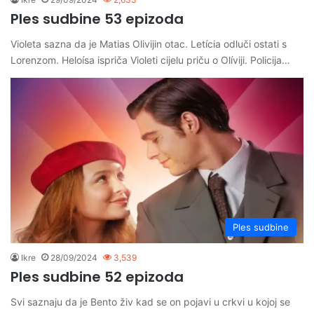
Ples sudbine 53 epizoda
Violeta sazna da je Matias Olivijin otac. Letícia odluči ostati s
Lorenzom. Heloísa ispriča Violeti cijelu priču o Olíviji. Policija…
Ples sudbine
Ikre
28/09/2024
3,539
Ples sudbine 52 epizoda
Svi saznaju da je Bento živ kad se on pojavi u crkvi u kojoj se