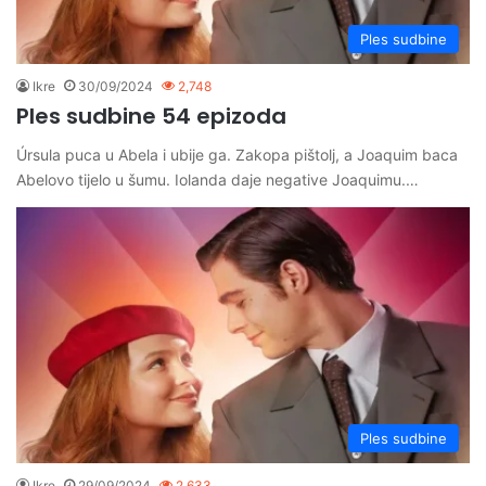
Ples sudbine
Ikre
30/09/2024
2,748
Ples sudbine 54 epizoda
Úrsula puca u Abela i ubije ga. Zakopa pištolj, a Joaquim baca
Abelovo tijelo u šumu. Iolanda daje negative Joaquimu.…
Ples sudbine
Ikre
29/09/2024
2,633