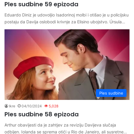
Ples sudbine 59 epizoda
Eduardo Diniz je udovoljio Isadorinoj molbi i otišao je u policijsku
postaju da Davija oslobodi krivnje za Elisino ubojstvo. Úrsula…
Ples sudbine
Ikre
04/10/2024
5,028
Ples sudbine 58 epizoda
Arthur obavijesti da je zahtjev za reviziju Davijeva slučaja
odbijen. Iolanda se sprema otići u Rio de Janeiro, ali susretne…