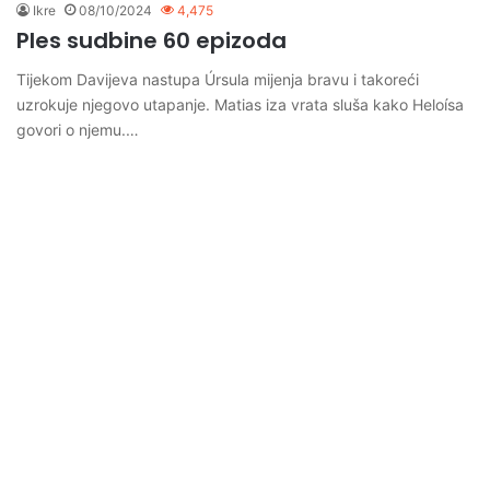
Ikre
08/10/2024
4,475
Ples sudbine 60 epizoda
Tijekom Davijeva nastupa Úrsula mijenja bravu i takoreći
uzrokuje njegovo utapanje. Matias iza vrata sluša kako Heloísa
govori o njemu.…