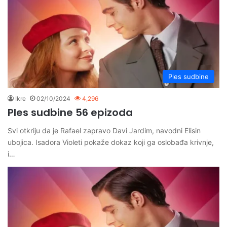
Ples sudbine
Ikre
02/10/2024
4,296
Ples sudbine 56 epizoda
Svi otkriju da je Rafael zapravo Davi Jardim, navodni Elisin
ubojica. Isadora Violeti pokaže dokaz koji ga oslobađa krivnje,
i…