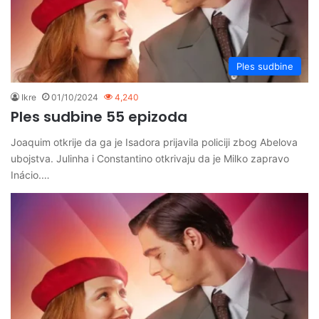
Ples sudbine
Ikre
01/10/2024
4,240
Ples sudbine 55 epizoda
Joaquim otkrije da ga je Isadora prijavila policiji zbog Abelova
ubojstva. Julinha i Constantino otkrivaju da je Milko zapravo
Inácio.…