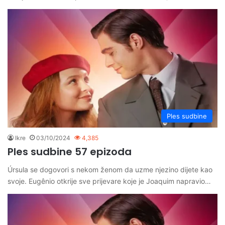
Ples sudbine
Ikre
03/10/2024
4,385
Ples sudbine 57 epizoda
Úrsula se dogovori s nekom ženom da uzme njezino dijete kao
svoje. Eugênio otkrije sve prijevare koje je Joaquim napravio…