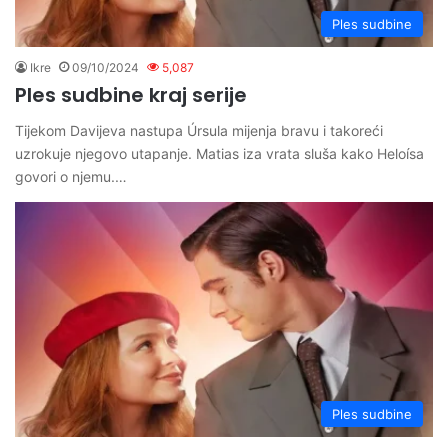
Ples sudbine
Ikre
09/10/2024
5,087
Ples sudbine kraj serije
Tijekom Davijeva nastupa Úrsula mijenja bravu i takoreći
uzrokuje njegovo utapanje. Matias iza vrata sluša kako Heloísa
govori o njemu.…
Ples sudbine