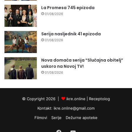
La Promesa 745 epizoda
01/08/2026
Serija nasljednik 41 epizoda
01/08/2026
Nova domaća serija “Slučajna obitelj”
uskoro na Novoj TV!
01/08/2026
© Copyright 2026 |
ikre.online |
Receptolog
Kontakt:
ikre.online@gmail.com
Filmovi
Serije
Dežurne apoteke
Facebook
YouTube