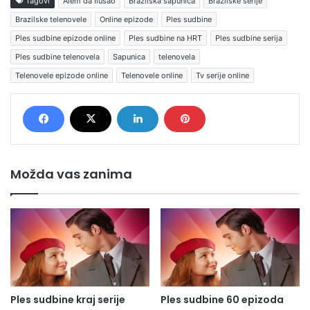
Tagovi
Além da Ilusão
Brazilska sapunica
Brazilske serije
Brazilske telenovele
Online epizode
Ples sudbine
Ples sudbine epizode online
Ples sudbine na HRT
Ples sudbine serija
Ples sudbine telenovela
Sapunica
telenovela
Telenovele epizode online
Telenovele online
Tv serije online
Možda vas zanima
Ples sudbine kraj serije
Ples sudbine 60 epizoda