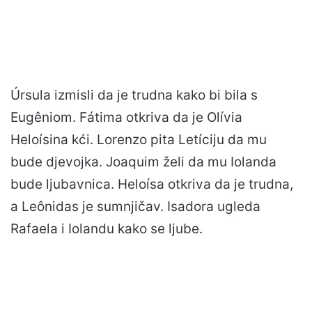
Úrsula izmisli da je trudna kako bi bila s
Eugêniom. Fátima otkriva da je Olívia
Heloísina kći. Lorenzo pita Letíciju da mu
bude djevojka. Joaquim želi da mu Iolanda
bude ljubavnica. Heloísa otkriva da je trudna,
a Leônidas je sumnjičav. Isadora ugleda
Rafaela i Iolandu kako se ljube.