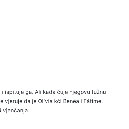
 i ispituje ga. Ali kada čuje njegovu tužnu
 vjeruje da je Olívia kći Benêa i Fátime.
d vjenčanja.