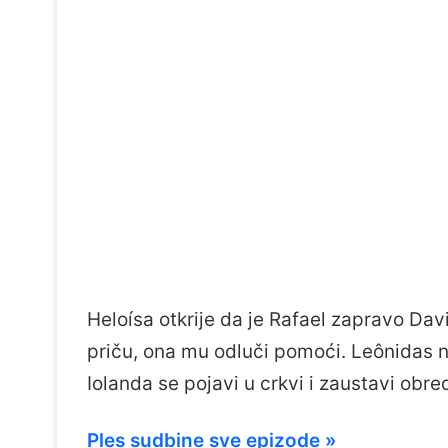
Heloísa otkrije da je Rafael zapravo Davi
priču, ona mu odluči pomoći. Leônidas ne
Iolanda se pojavi u crkvi i zaustavi obre
Ples sudbine sve epizode »