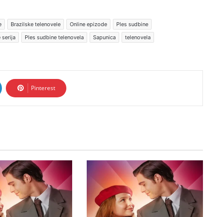
e
Brazilske telenovele
Online epizode
Ples sudbine
 serija
Ples sudbine telenovela
Sapunica
telenovela
Pinterest