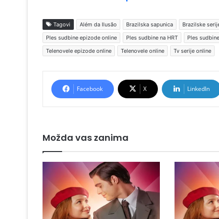
Tagovi
Além da Ilusão
Brazilska sapunica
Brazilske serij
Ples sudbine epizode online
Ples sudbine na HRT
Ples sudbine
Telenovele epizode online
Telenovele online
Tv serije online
Facebook
X
LinkedIn
Možda vas zanima