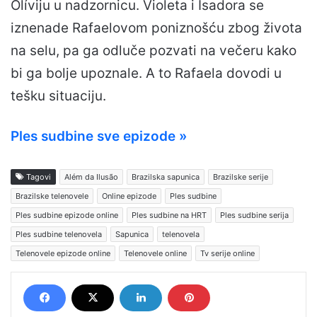
Olíviju u nadzornicu. Violeta i Isadora se
iznenade Rafaelovom poniznošću zbog života
na selu, pa ga odluče pozvati na večeru kako
bi ga bolje upoznale. A to Rafaela dovodi u
tešku situaciju.
Ples sudbine sve epizode »
Tagovi
Além da Ilusão
Brazilska sapunica
Brazilske serije
Brazilske telenovele
Online epizode
Ples sudbine
Ples sudbine epizode online
Ples sudbine na HRT
Ples sudbine serija
Ples sudbine telenovela
Sapunica
telenovela
Telenovele epizode online
Telenovele online
Tv serije online