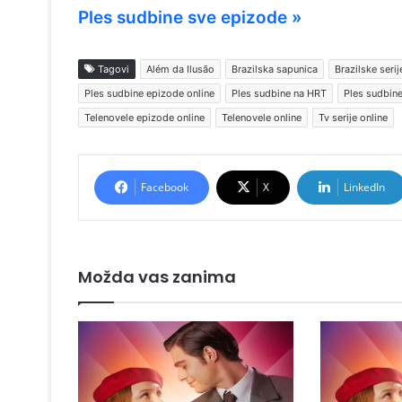
Ples sudbine sve epizode »
Tagovi
Além da Ilusão
Brazilska sapunica
Brazilske serij
Ples sudbine epizode online
Ples sudbine na HRT
Ples sudbine
Telenovele epizode online
Telenovele online
Tv serije online
Facebook
X
LinkedIn
Možda vas zanima