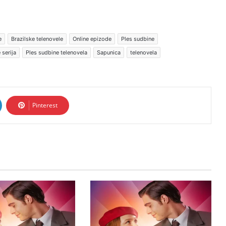
e
Brazilske telenovele
Online epizode
Ples sudbine
 serija
Ples sudbine telenovela
Sapunica
telenovela
Pinterest