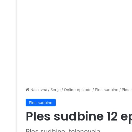
Naslovna
/
Serije
/
Online epizode
/
Ples sudbine
/
Ples 
Ples sudbine
Ples sudbine 12 e
Ples sudbine, telenovela