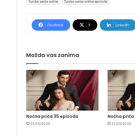
Turske serije online
Turske serije online epizode
Facebook
X
LinkedIn
Možda vas zanima
Noćna priča 35 epizoda
Noćna priča
31/05/2025
21/05/2025