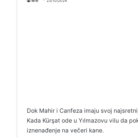
Ikre
23/10/2024
Dok Mahir i Canfeza imaju svoj najsretnij
Kada Kürşat ode u Yılmazovu vilu da pok
iznenađenje na večeri kane.