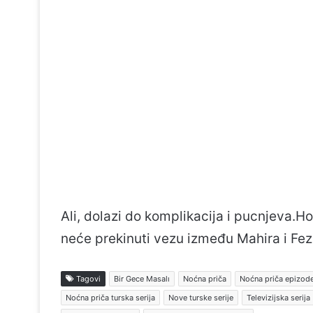
Ali, dolazi do komplikacija i pucnjeva.H
neće prekinuti vezu između Mahira i Fez
Tagovi
Bir Gece Masalı
Noćna priča
Noćna priča epizode
Noćna priča turska serija
Nove turske serije
Televizijska serija