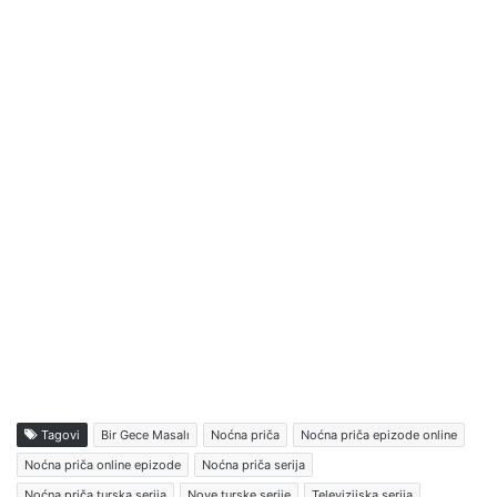
Tagovi
Bir Gece Masalı
Noćna priča
Noćna priča epizode online
Noćna priča online epizode
Noćna priča serija
Noćna priča turska serija
Nove turske serije
Televizijska serija