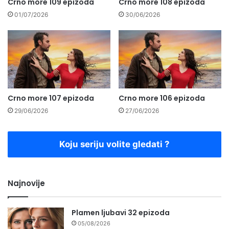
Crno more 109 epizoda
Crno more 108 epizoda
01/07/2026
30/06/2026
Crno more 107 epizoda
Crno more 106 epizoda
29/06/2026
27/06/2026
Koju seriju volite gledati ?
Najnovije
Plamen ljubavi 32 epizoda
05/08/2026