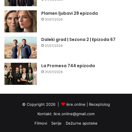
Plamen ljubavi 28 epizoda
31/07/2026
Daleki grad | Sezona 2 | Epizoda 67
31/07/2026
La Promesa 744 epizoda
31/07/2026
© Copyright 2026 |
ikre.online |
Receptolog
Kontakt:
ikre.online@gmail.com
Filmovi
Serije
Dežurne apoteke