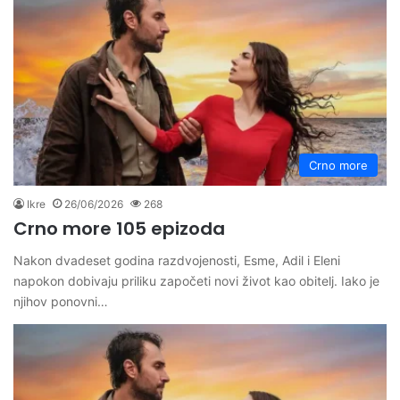
Crno more
Ikre
26/06/2026
268
Crno more 105 epizoda
Nakon dvadeset godina razdvojenosti, Esme, Adil i Eleni
napokon dobivaju priliku započeti novi život kao obitelj. Iako je
njihov ponovni…