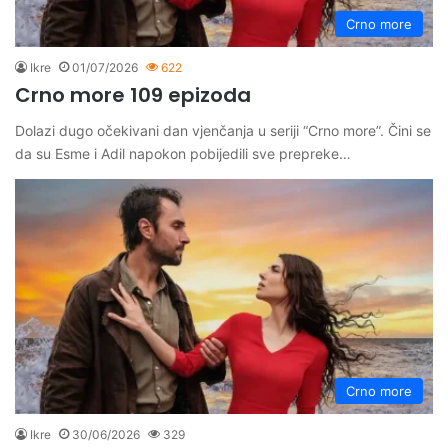
Crno more
Ikre
01/07/2026
622
Crno more 109 epizoda
Dolazi dugo očekivani dan vjenčanja u seriji “Crno more”. Čini se
da su Esme i Adil napokon pobijedili sve prepreke…
Crno more
Ikre
30/06/2026
329