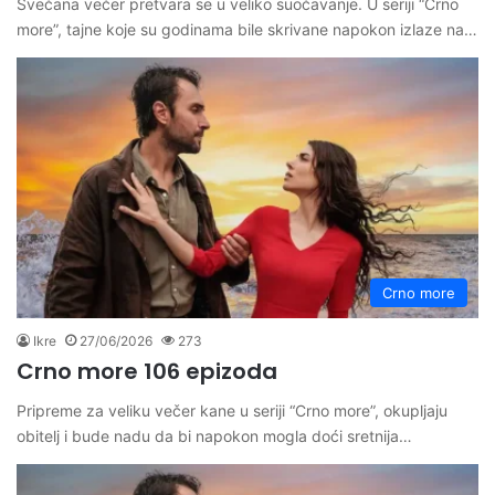
Svečana večer pretvara se u veliko suočavanje. U seriji “Crno
more”, tajne koje su godinama bile skrivane napokon izlaze na…
Crno more
Ikre
27/06/2026
273
Crno more 106 epizoda
Pripreme za veliku večer kane u seriji “Crno more”, okupljaju
obitelj i bude nadu da bi napokon mogla doći sretnija…