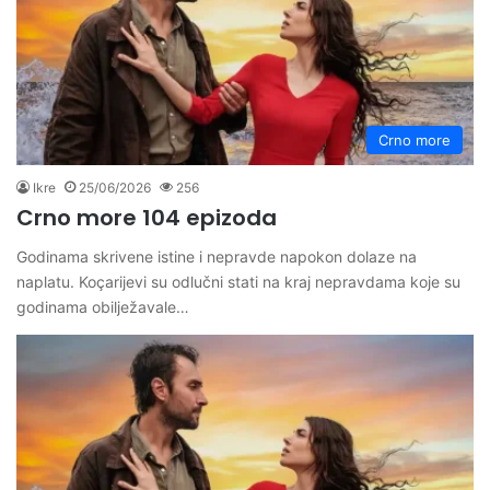
Crno more
Ikre
25/06/2026
256
Crno more 104 epizoda
Godinama skrivene istine i nepravde napokon dolaze na
naplatu. Koçarijevi su odlučni stati na kraj nepravdama koje su
godinama obilježavale…