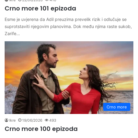
Crno more 101 epizoda
Esme je uvjerena da Adil preuzima prevelik rizik i odlučuje se
suprotstaviti njegovim planovima. Dok među njima raste sukob,
Zarife…
Crno more
Ikre
19/06/2026
493
Crno more 100 epizoda