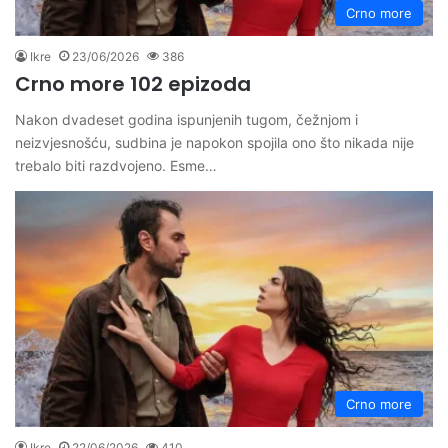
Crno more
Ikre
23/06/2026
386
Crno more 102 epizoda
Nakon dvadeset godina ispunjenih tugom, čežnjom i
neizvjesnošću, sudbina je napokon spojila ono što nikada nije
trebalo biti razdvojeno. Esme…
Crno more
Ikre
22/06/2026
410