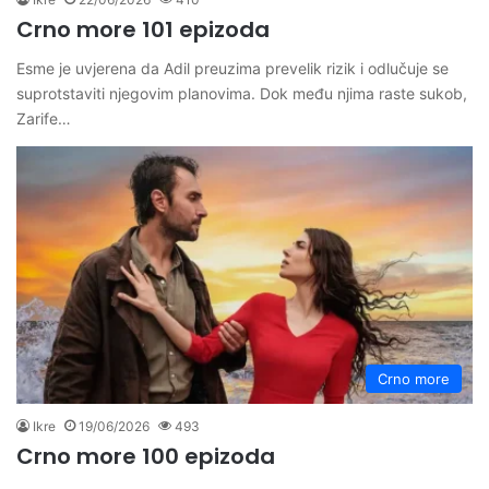
Crno more 101 epizoda
Esme je uvjerena da Adil preuzima prevelik rizik i odlučuje se
suprotstaviti njegovim planovima. Dok među njima raste sukob,
Zarife…
Crno more
Ikre
19/06/2026
493
Crno more 100 epizoda