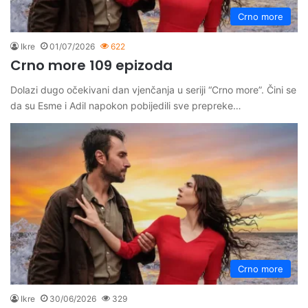
Crno more
Ikre
01/07/2026
622
Crno more 109 epizoda
Dolazi dugo očekivani dan vjenčanja u seriji “Crno more”. Čini se
da su Esme i Adil napokon pobijedili sve prepreke…
Crno more
Ikre
30/06/2026
329