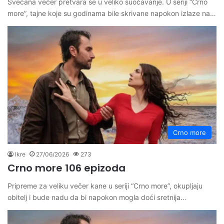
Svečana večer pretvara se u veliko suočavanje. U seriji “Crno
more”, tajne koje su godinama bile skrivane napokon izlaze na…
Crno more
Ikre
27/06/2026
273
Crno more 106 epizoda
Pripreme za veliku večer kane u seriji “Crno more”, okupljaju
obitelj i bude nadu da bi napokon mogla doći sretnija…