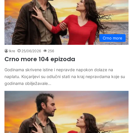
Crno more
Ikre
25/06/2026
256
Crno more 104 epizoda
Godinama skrivene istine i nepravde napokon dolaze na
naplatu. Koçarijevi su odlučni stati na kraj nepravdama koje su
godinama obilježavale…