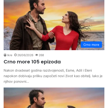
Crno more
Ikre
26/06/2026
268
Crno more 105 epizoda
Nakon dvadeset godina razdvojenosti, Esme, Adil i Eleni
napokon dobivaju priliku započeti novi život kao obitelj. Iako je
njihov ponovni…