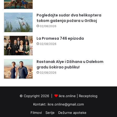
Pogledajte sudar dva helikoptera
tokom gašenja požara u Grčkoj
02/08/2026
La Promesa 746 epizoda
02/08/2026
Rastanak Alye i Džihana u Dalekom
gradu šokirao publiku!
02/08/2026
© Copyright 2026 |
ikre.online |
Receptolog
Kontakt:
ikre.online@gmail.com
Filmovi
Serije
Dežurne apoteke