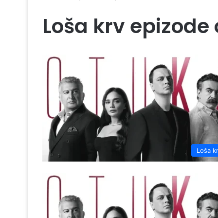
Loša krv epizode 
Loša k