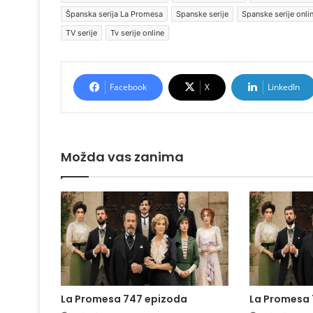
Španska serija La Promesa
Spanske serije
Spanske serije onli
TV serije
Tv serije online
Facebook
X
LinkedIn
Možda vas zanima
La Promesa 747 epizoda
La Promesa 