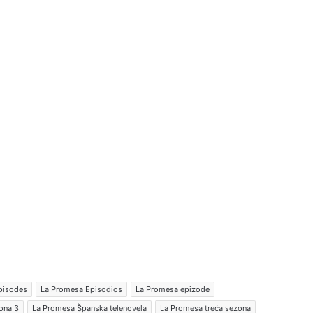
pisodes
La Promesa Episodios
La Promesa epizode
ona 3
La Promesa Španska telenovela
La Promesa treća sezona