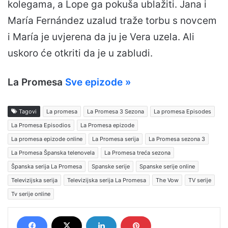
kolegama, a Lope ga pokuša ublažiti. Jana i
María Fernández uzalud traže torbu s novcem
i María je uvjerena da ju je Vera uzela. Ali
uskoro će otkriti da je u zabludi.
La Promesa
Sve epizode »
Tagovi
La promesa
La Promesa 3 Sezona
La promesa Episodes
La Promesa Episodios
La Promesa epizode
La promesa epizode online
La Promesa serija
La Promesa sezona 3
La Promesa Španska telenovela
La Promesa treća sezona
Španska serija La Promesa
Spanske serije
Spanske serije online
Televizijska serija
Televizijska serija La Promesa
The Vow
TV serije
Tv serije online