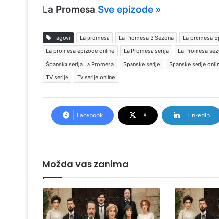
La Promesa
Sve epizode »
Tagovi
La promesa
La Promesa 3 Sezona
La promesa E
La promesa epizode online
La Promesa serija
La Promesa sez
Španska serija La Promesa
Spanske serije
Spanske serije onli
TV serije
Tv serije online
Facebook
X
LinkedIn
Možda vas zanima