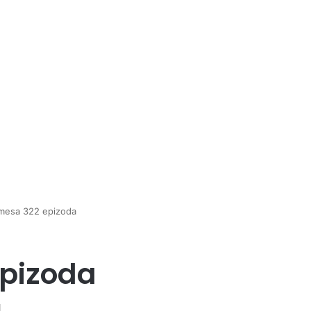
mesa 322 epizoda
epizoda
1