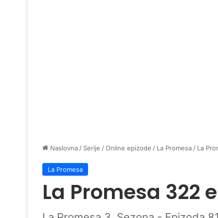
Naslovna
/
Serije
/
Online epizode
/
La Promesa
/
La Pro
La Promesa
La Promesa 322 
La Promesa 3. Sezona - Epizoda 8