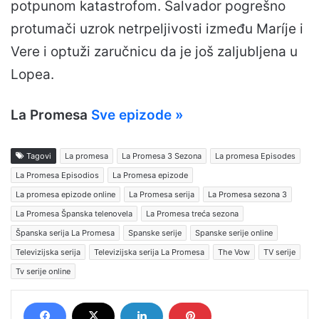
potpunom katastrofom. Salvador pogrešno
protumači uzrok netrpeljivosti između Maríje i
Vere i optuži zaručnicu da je još zaljubljena u
Lopea.
La Promesa
Sve epizode »
Tagovi
La promesa
La Promesa 3 Sezona
La promesa Episodes
La Promesa Episodios
La Promesa epizode
La promesa epizode online
La Promesa serija
La Promesa sezona 3
La Promesa Španska telenovela
La Promesa treća sezona
Španska serija La Promesa
Spanske serije
Spanske serije online
Televizijska serija
Televizijska serija La Promesa
The Vow
TV serije
Tv serije online