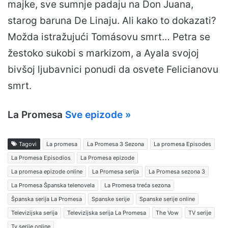
majke, sve sumnje padaju na Don Juana,
starog baruna De Linaju. Ali kako to dokazati?
Možda istražujući Tomásovu smrt… Petra se
žestoko sukobi s markizom, a Ayala svojoj
bivšoj ljubavnici ponudi da osvete Felicianovu
smrt.
La Promesa
Sve epizode »
Tagovi
La promesa
La Promesa 3 Sezona
La promesa Episodes
La Promesa Episodios
La Promesa epizode
La promesa epizode online
La Promesa serija
La Promesa sezona 3
La Promesa Španska telenovela
La Promesa treća sezona
Španska serija La Promesa
Spanske serije
Spanske serije online
Televizijska serija
Televizijska serija La Promesa
The Vow
TV serije
Tv serije online