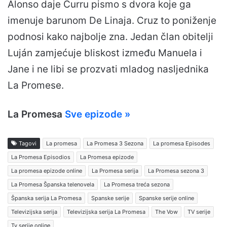
Alonso daje Curru pismo s dvora koje ga
imenuje barunom De Linaja. Cruz to poniženje
podnosi kako najbolje zna. Jedan član obitelji
Luján zamjećuje bliskost između Manuela i
Jane i ne libi se prozvati mladog nasljednika
La Promese.
La Promesa
Sve epizode »
Tagovi
La promesa
La Promesa 3 Sezona
La promesa Episodes
La Promesa Episodios
La Promesa epizode
La promesa epizode online
La Promesa serija
La Promesa sezona 3
La Promesa Španska telenovela
La Promesa treća sezona
Španska serija La Promesa
Spanske serije
Spanske serije online
Televizijska serija
Televizijska serija La Promesa
The Vow
TV serije
Tv serije online