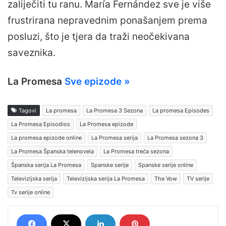
zaliječiti tu ranu. María Fernández sve je više
frustrirana nepravednim ponašanjem prema
posluzi, što je tjera da traži neočekivana
saveznika.
La Promesa
Sve epizode »
Tagovi
La promesa
La Promesa 3 Sezona
La promesa Episodes
La Promesa Episodios
La Promesa epizode
La promesa epizode online
La Promesa serija
La Promesa sezona 3
La Promesa Španska telenovela
La Promesa treća sezona
Španska serija La Promesa
Spanske serije
Spanske serije online
Televizijska serija
Televizijska serija La Promesa
The Vow
TV serije
Tv serije online