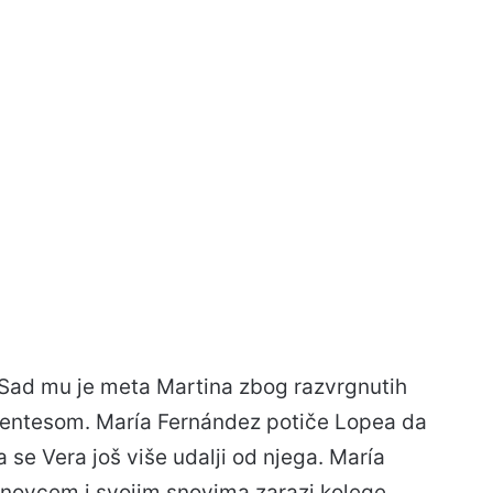
 Sad mu je meta Martina zbog razvrgnutih
uentesom. María Fernández potiče Lopea da
a se Vera još više udalji od njega. María
 novcem i svojim snovima zarazi kolege.