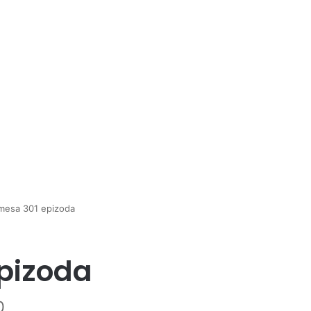
mesa 301 epizoda
pizoda
0