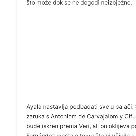
što može dok se ne dogodi neizbježno.
Ayala nastavlja podbadati sve u palači.
zaruka s Antoniom de Carvajalom y Cif
bude iskren prema Veri, ali on oklijeva p
Fernández mašta o tome što bi učinila s