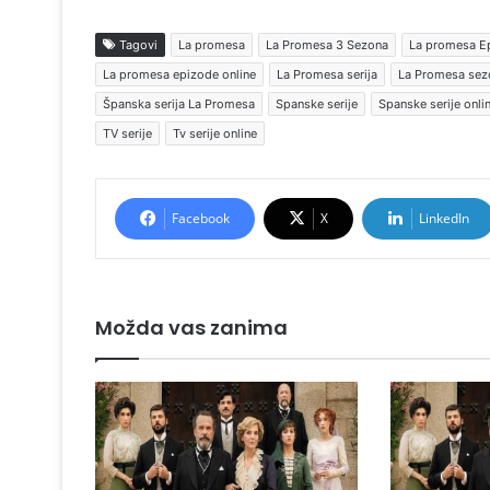
Tagovi
La promesa
La Promesa 3 Sezona
La promesa E
La promesa epizode online
La Promesa serija
La Promesa sez
Španska serija La Promesa
Spanske serije
Spanske serije onli
TV serije
Tv serije online
Facebook
X
LinkedIn
Možda vas zanima