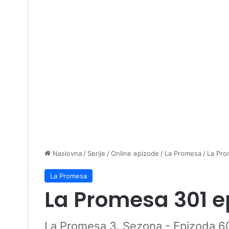
Naslovna
/
Serije
/
Online epizode
/
La Promesa
/
La Pro
La Promesa
La Promesa 301 e
La Promesa 3. Sezona - Epizoda 6