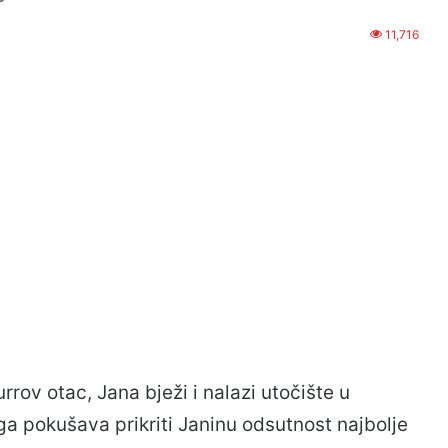
11,716
rov otac, Jana bježi i nalazi utočište u
a pokušava prikriti Janinu odsutnost najbolje