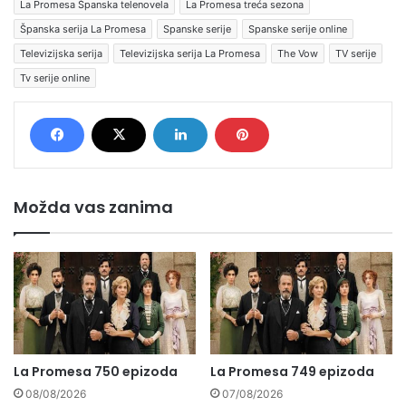
La Promesa Španska telenovela
La Promesa treća sezona
Španska serija La Promesa
Spanske serije
Spanske serije online
Televizijska serija
Televizijska serija La Promesa
The Vow
TV serije
Tv serije online
Možda vas zanima
La Promesa 750 epizoda
La Promesa 749 epizoda
08/08/2026
07/08/2026