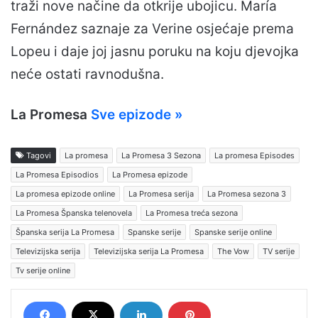
traži nove načine da otkrije ubojicu. María
Fernández saznaje za Verine osjećaje prema
Lopeu i daje joj jasnu poruku na koju djevojka
neće ostati ravnodušna.
La Promesa
Sve epizode »
Tagovi
La promesa
La Promesa 3 Sezona
La promesa Episodes
La Promesa Episodios
La Promesa epizode
La promesa epizode online
La Promesa serija
La Promesa sezona 3
La Promesa Španska telenovela
La Promesa treća sezona
Španska serija La Promesa
Spanske serije
Spanske serije online
Televizijska serija
Televizijska serija La Promesa
The Vow
TV serije
Tv serije online