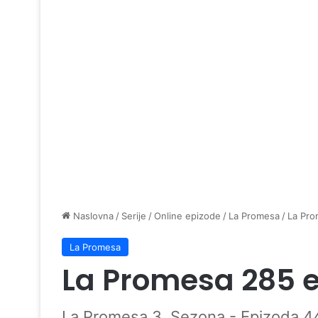
Naslovna
/
Serije
/
Online epizode
/
La Promesa
/
La Pro
La Promesa
La Promesa 285 
La Promesa 3. Sezona - Epizoda 4