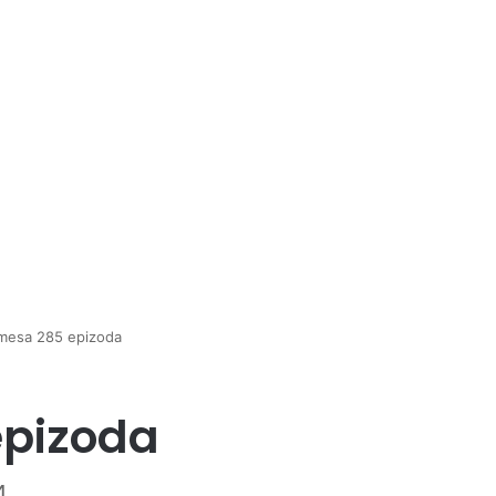
mesa 285 epizoda
epizoda
4