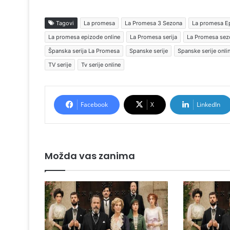
Tagovi
La promesa
La Promesa 3 Sezona
La promesa E
La promesa epizode online
La Promesa serija
La Promesa sez
Španska serija La Promesa
Spanske serije
Spanske serije onli
TV serije
Tv serije online
Facebook
X
LinkedIn
Možda vas zanima