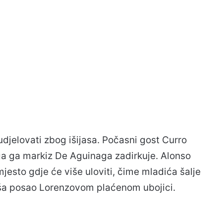
djelovati zbog išijasa. Počasni gost Curro
ga ga markiz De Aguinaga zadirkuje. Alonso
mjesto gdje će više uloviti, čime mladića šalje
akša posao Lorenzovom plaćenom ubojici.