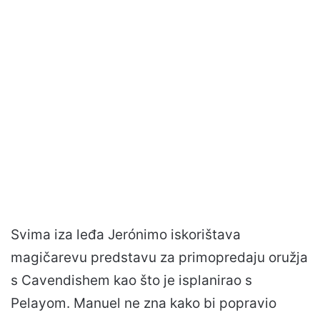
Svima iza leđa Jerónimo iskorištava
magičarevu predstavu za primopredaju oružja
s Cavendishem kao što je isplanirao s
Pelayom. Manuel ne zna kako bi popravio