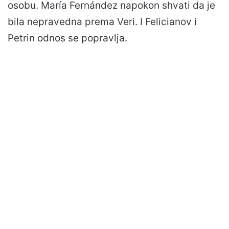
osobu. María Fernández napokon shvati da je
bila nepravedna prema Veri. I Felicianov i
Petrin odnos se popravlja.