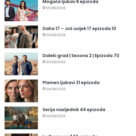
Moguća ljubav 8 epizoda
05/08/2026
Daha 17 – Još uvijek 17 epizoda 10
05/08/2026
Daleki grad | Sezona 2 | Epizoda 70
05/08/2026
Plamen ljubavi 31 epizoda
04/08/2026
Serija nasljednik 44 epizoda
04/08/2026