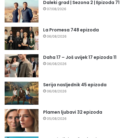
Daleki grad | Sezona 2 | Epizoda 71
07/08/2026
La Promesa 748 epizoda
06/08/2026
Daha 17 – Još uvijek 17 epizoda 11
06/08/2026
Serija nasljednik 45 epizoda
06/08/2026
Plamen ljubavi 32 epizoda
05/08/2026