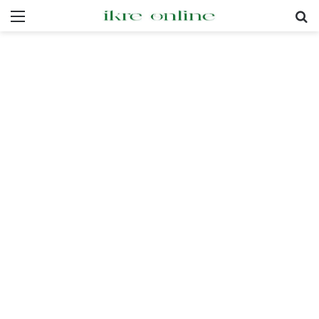
Menu
Pr