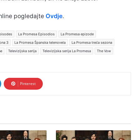
nline pogledajte
Ovdje
.
pisodes
La Promesa Episodios
La Promesa epizode
ona 3
La Promesa Španska telenovela
La Promesa treća sezona
ne
Televizijska serija
Televizijska serija La Promesa
The Vow
Pinterest