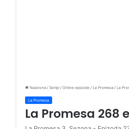
Naslovna
/
Serije
/
Online epizode
/
La Promesa
/
La Pro
La Promesa
La Promesa 268 
La Promesa 3. Sezona - Epizoda 2