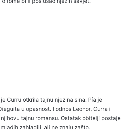
a o tome bi li poslušao njezin savjet.
je Curru otkrila tajnu njezina sina. Pía je
Dieguita u opasnost. I odnos Leonor, Curra i
 njihovu tajnu romansu. Ostatak obitelji postaje
ladih zahladili, ali ne znaju zašto.