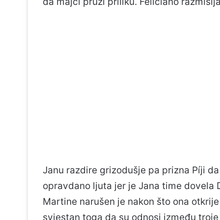
da majci pruži priliku. Feliciano razmišlj
Janu razdire grizodušje pa prizna Píji da 
opravdano ljuta jer je Jana time dovela 
Martine narušen je nakon što ona otkrije
svjestan toga da su odnosi između troje m