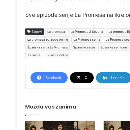
Sve epizode serije La Promesa na ikre.o
Tagovi
La promesa
La Promesa 3 Sezona
La promesa E
La promesa epizode online
La Promesa serija
La Promesa sez
Španska serija La Promesa
Spanske serije
Spanske serije onli
TV serije
Tv serije online
Facebook
X
LinkedIn
Možda vas zanima