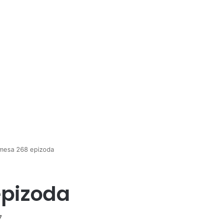
mesa 268 epizoda
epizoda
7