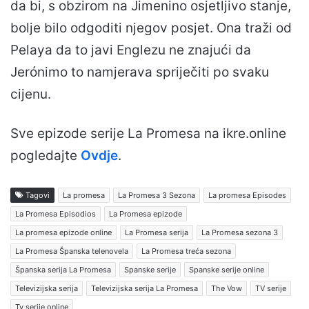
da bi, s obzirom na Jimenino osjetljivo stanje,
bolje bilo odgoditi njegov posjet. Ona traži od
Pelaya da to javi Englezu ne znajući da
Jerónimo to namjerava spriječiti po svaku
cijenu.
Sve epizode serije La Promesa na ikre.online
pogledajte
Ovdje
.
Tagovi
La promesa
La Promesa 3 Sezona
La promesa Episodes
La Promesa Episodios
La Promesa epizode
La promesa epizode online
La Promesa serija
La Promesa sezona 3
La Promesa Španska telenovela
La Promesa treća sezona
Španska serija La Promesa
Spanske serije
Spanske serije online
Televizijska serija
Televizijska serija La Promesa
The Vow
TV serije
Tv serije online