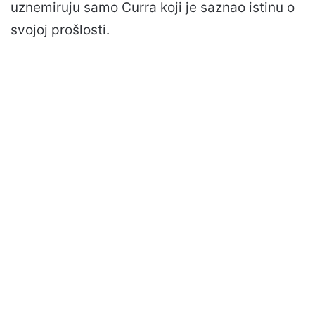
uznemiruju samo Curra koji je saznao istinu o
svojoj prošlosti.