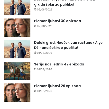
gradu šokirao publiku!
02/08/2026
Plamen ljubavi 30 epizoda
02/08/2026
Daleki grad: Neočekivan rastanak Alye i
Džihana šokirao publiku!
01/08/2026
Serija nasljednik 42 epizoda
01/08/2026
Plamen ljubavi 29 epizoda
01/08/2026