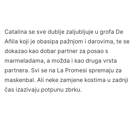
Catalina se sve dublje zaljubljuje u grofa De
Añila koji je obasipa pažnjom i darovima, te se
dokazao kao dobar partner za posao s
marmeladama, a možda i kao druga vrsta
partnera. Svi se na La Promesi spremaju za
maskenbal. Ali neke zamjene kostima u zadnji
čas izazivaju potpunu zbrku.