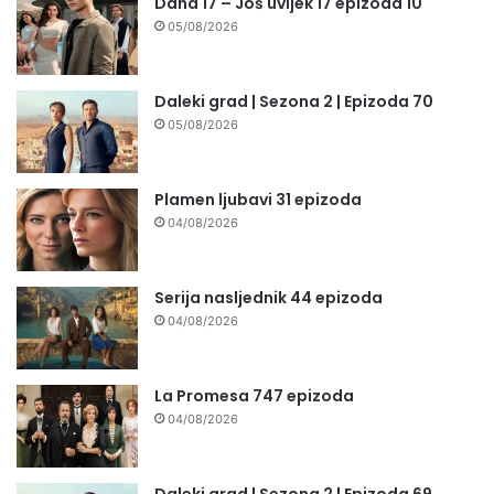
Daha 17 – Još uvijek 17 epizoda 10
05/08/2026
Daleki grad | Sezona 2 | Epizoda 70
05/08/2026
Plamen ljubavi 31 epizoda
04/08/2026
Serija nasljednik 44 epizoda
04/08/2026
La Promesa 747 epizoda
04/08/2026
Daleki grad | Sezona 2 | Epizoda 69