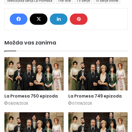
Televizijska serija La Promesa
The Vow
TV serije
Tv serije online
Možda vas zanima
La Promesa 750 epizoda
La Promesa 749 epizoda
08/08/2026
07/08/2026