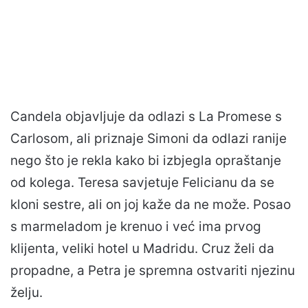
Candela objavljuje da odlazi s La Promese s
Carlosom, ali priznaje Simoni da odlazi ranije
nego što je rekla kako bi izbjegla opraštanje
od kolega. Teresa savjetuje Felicianu da se
kloni sestre, ali on joj kaže da ne može. Posao
s marmeladom je krenuo i već ima prvog
klijenta, veliki hotel u Madridu. Cruz želi da
propadne, a Petra je spremna ostvariti njezinu
želju.