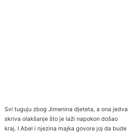
Svi tuguju zbog Jimenina djeteta, a ona jedva
skriva olakšanje što je laži napokon došao
kraj. I Abel i njezina majka govore joj da bude