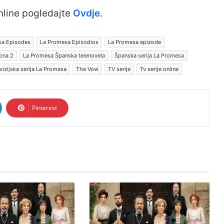
nline pogledajte
Ovdje
.
sa Episodes
La Promesa Episodios
La Promesa epizode
ona 2
La Promesa Španska telenovela
Španska serija La Promesa
vizijska serija La Promesa
The Vow
TV serije
Tv serije online
Pinterest