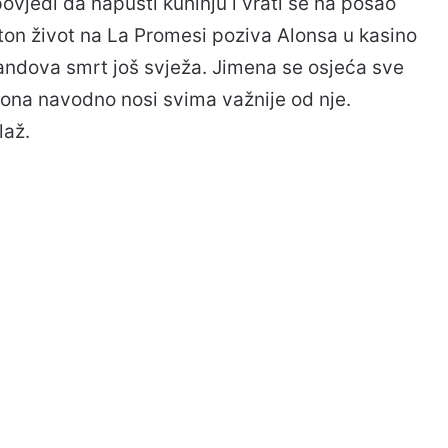
vjedi da napusti kuhinju i vrati se na posao
ton život na La Promesi poziva Alonsa u kasino
inandova smrt još svježa. Jimena se osjeća sve
je ona navodno nosi svima važnije od nje.
laž.