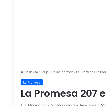
Naslovna
/
Serije
/
Online epizode
/
La Promesa
/
La Pro
La Promesa
La Promesa 207 
La Promesa 2. Sezona - Epizoda 8