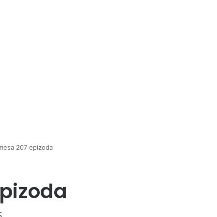
mesa 207 epizoda
epizoda
5