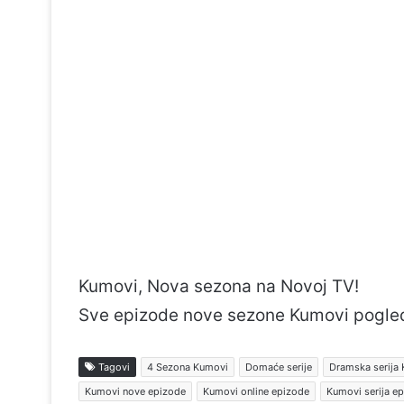
Kumovi, Nova sezona na Novoj TV!
Sve epizode nove sezone Kumovi pogle
Tagovi
4 Sezona Kumovi
Domaće serije
Dramska serija
Kumovi nove epizode
Kumovi online epizode
Kumovi serija e