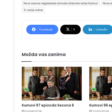
Nova sezona najgledanije domaće dramske serije Kumovi
Nove e
Tv serije online
Facebook
X
LinkedIn
Možda vas zanima
Kumovi 97 epizoda Sezona 6
Kumovi 96 e
05/06/2026
31/05/2026