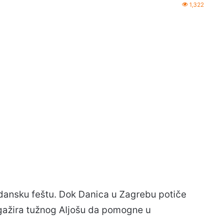
1,322
endansku feštu. Dok Danica u Zagrebu potiče
ngažira tužnog Aljošu da pomogne u