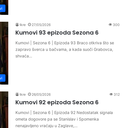
vi
Ikre
27/05/2026
300
Kumovi 93 epizoda Sezona 6
Kumovi | Sezona 6 | Epizoda 93 Braco otkriva što se
zapravo šverca u bačvama, a kada suoči Grabovca,
shvaća…
vi
Ikre
26/05/2026
312
Kumovi 92 epizoda Sezona 6
Kumovi | Sezona 6 | Epizoda 92 Nedostatak signala
ometa dogovore pa se Stanislav i Spomenka
nenajavljeno vraćaju u Zaglave,…