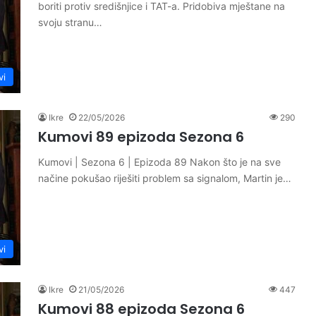
boriti protiv središnjice i TAT-a. Pridobiva mještane na
svoju stranu…
vi
Ikre
22/05/2026
290
Kumovi 89 epizoda Sezona 6
Kumovi | Sezona 6 | Epizoda 89 Nakon što je na sve
načine pokušao riješiti problem sa signalom, Martin je…
vi
Ikre
21/05/2026
447
Kumovi 88 epizoda Sezona 6