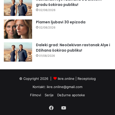
gradu šokirao publiku!
02/08/2026
Plamen ljubavi 30 epizoda
02/08/2026
Daleki grad: Neočekivan rastanak Alye i
Džihana šokirao publiku!
01/08/2026
© Copyright 2026 |
ikre.online |
Receptolog
Kontakt:
ikre.online@gmail.com
Filmovi
Serije
Dežurne apoteke
Facebook
YouTube