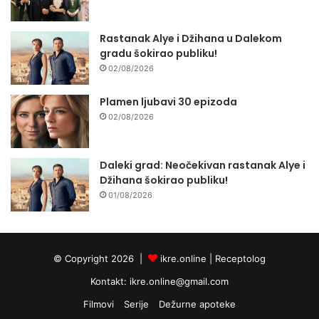
Rastanak Alye i Džihana u Dalekom
gradu šokirao publiku!
02/08/2026
Plamen ljubavi 30 epizoda
02/08/2026
Daleki grad: Neočekivan rastanak Alye i
Džihana šokirao publiku!
01/08/2026
© Copyright 2026 |
ikre.online |
Receptolog
Kontakt:
ikre.online@gmail.com
Filmovi
Serije
Dežurne apoteke