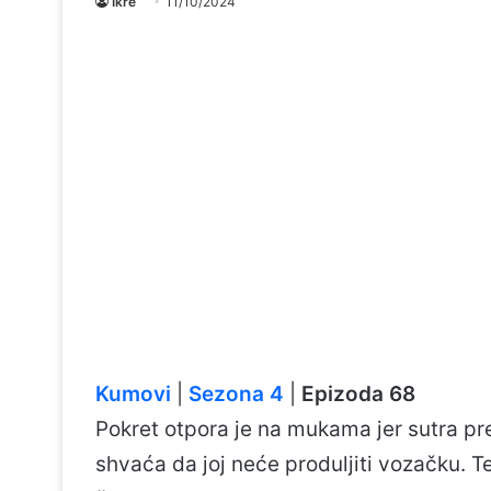
Ikre
11/10/2024
Kumovi
|
Sezona 4
|
Epizoda 68
Pokret otpora je na mukama jer sutra preda
shvaća da joj neće produljiti vozačku. Te