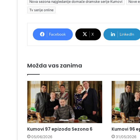
Nova sezona najgledanije domaće dramske serije Kumovi
Nove e
Tv serije online
Facebook
X
LinkedIn
Možda vas zanima
Kumovi 97 epizoda Sezona 6
Kumovi 96 e
05/06/2026
31/05/2026