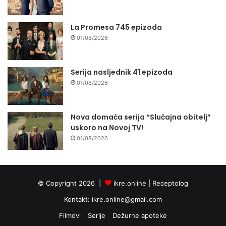
La Promesa 745 epizoda
01/08/2026
Serija nasljednik 41 epizoda
01/08/2026
Nova domaća serija “Slučajna obitelj”
uskoro na Novoj TV!
01/08/2026
© Copyright 2026 |
ikre.online |
Receptolog
Kontakt:
ikre.online@gmail.com
Filmovi
Serije
Dežurne apoteke