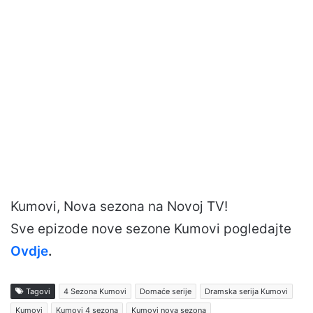
Kumovi, Nova sezona na Novoj TV!
Sve epizode nove sezone Kumovi pogledajte
Ovdje
.
Tagovi
4 Sezona Kumovi
Domaće serije
Dramska serija Kumovi
Kumovi
Kumovi 4 sezona
Kumovi nova sezona