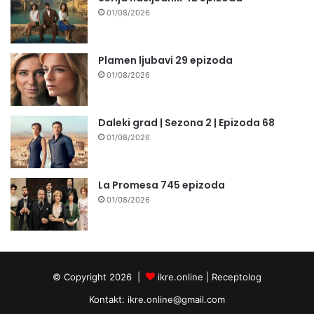
01/08/2026
Plamen ljubavi 29 epizoda
01/08/2026
Daleki grad | Sezona 2 | Epizoda 68
01/08/2026
La Promesa 745 epizoda
01/08/2026
© Copyright 2026 |
ikre.online |
Receptolog
Kontakt:
ikre.online@gmail.com