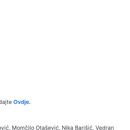
dajte
Ovdje
.
lović, Momčilo Otašević, Nika Barišić, Vedran