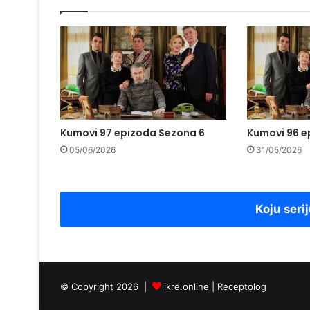
Kumovi 97 epizoda Sezona 6
Kumovi 96 e
05/06/2026
31/05/2026
Koju serij
© Copyright 2026 |
ikre.online |
Receptolog