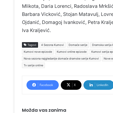
Mlikota, Daria Lorenci, Radoslava Mrkši
Barbara Vicković, Stojan Matavulj, Lovr
Ojdanić, Domagoj Ivanković, Petra Kralj
Iva Kraljević.
Tagovi
4 Sezona Kumovi
Domaće serije
Dramska serija
Kumovi nove epizode
Kumovi online epizode
Kumovi serija e
Nova sezona najgledanije domaće dramske serije Kumovi
Nove e
Tv serije online
Facebook
X
LinkedIn
Možda vas zanima