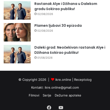
Rastanak Alye i Džihana u Dalekom
gradu šokirao publiku!
02/08/2026
Plamen ljubavi 30 epizoda
02/08/2026
Daleki grad: Neočekivan rastanak Alye i
Džihana šokirao publiku!
01/08/2026
© Copyright 2026 |
ikre.online |
Receptolog
Kontakt:
ikre.online@gmail.com
Filmovi
Serije
Dežurne apoteke
Facebook
YouTube