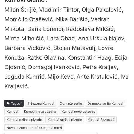
Kumovi Glumci
:
Milan Štrljić, Vladimir Tintor, Olga Pakalović,
Momčilo Otašević, Nika Barišić, Vedran
Mlikota, Daria Lorenci, Radoslava Mrkšić,
Mirna Mihelčić, Lara Obad, Ana Uršula Najev,
Barbara Vicković, Stojan Matavulj, Lovre
Kondža, Ratko Glavina, Konstantin Haag, Ecija
Ojdanić, Domagoj Ivanković, Petra Kraljev,
Jagoda Kumrić, Mijo Kevo, Ante Krstulović, Iva
Kraljević.
Tagovi
4 Sezona Kumovi
Domaće serije
Dramska serija Kumovi
Kumovi
Kumovi nova sezona
Kumovi nove epizode
Kumovi online epizode
Kumovi serija epizode
Kumovi Sezona 4
Nova sezona domaće serije Kumovi