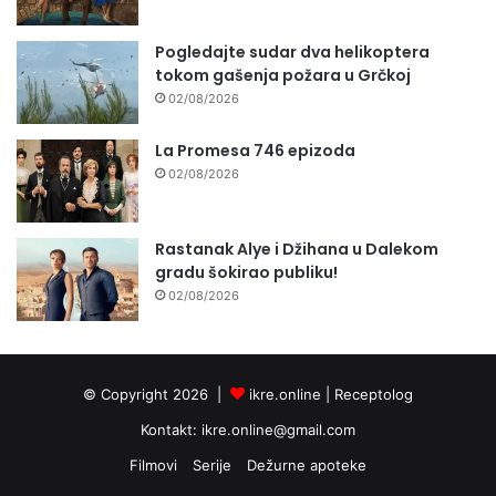
Pogledajte sudar dva helikoptera
tokom gašenja požara u Grčkoj
02/08/2026
La Promesa 746 epizoda
02/08/2026
Rastanak Alye i Džihana u Dalekom
gradu šokirao publiku!
02/08/2026
© Copyright 2026 |
ikre.online |
Receptolog
Kontakt:
ikre.online@gmail.com
Filmovi
Serije
Dežurne apoteke