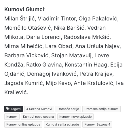
Kumovi Glumci
:
Milan Štrljić, Vladimir Tintor, Olga Pakalović,
Momčilo Otašević, Nika Barišić, Vedran
Mlikota, Daria Lorenci, Radoslava Mrkšić,
Mirna Mihelčić, Lara Obad, Ana Uršula Najev,
Barbara Vicković, Stojan Matavulj, Lovre
Kondža, Ratko Glavina, Konstantin Haag, Ecija
Ojdanić, Domagoj Ivanković, Petra Kraljev,
Jagoda Kumrić, Mijo Kevo, Ante Krstulović, Iva
Kraljević.
Tagovi
4 Sezona Kumovi
Domaće serije
Dramska serija Kumovi
Kumovi
Kumovi nova sezona
Kumovi nove epizode
Kumovi online epizode
Kumovi serija epizode
Kumovi Sezona 4