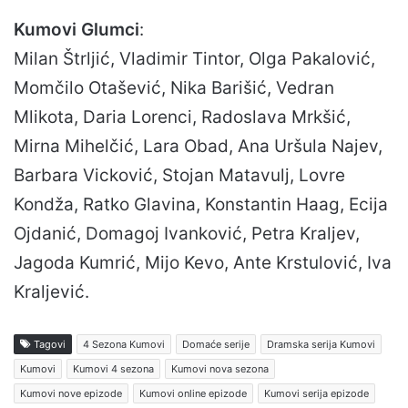
Kumovi Glumci
:
Milan Štrljić, Vladimir Tintor, Olga Pakalović,
Momčilo Otašević, Nika Barišić, Vedran
Mlikota, Daria Lorenci, Radoslava Mrkšić,
Mirna Mihelčić, Lara Obad, Ana Uršula Najev,
Barbara Vicković, Stojan Matavulj, Lovre
Kondža, Ratko Glavina, Konstantin Haag, Ecija
Ojdanić, Domagoj Ivanković, Petra Kraljev,
Jagoda Kumrić, Mijo Kevo, Ante Krstulović, Iva
Kraljević.
Tagovi
4 Sezona Kumovi
Domaće serije
Dramska serija Kumovi
Kumovi
Kumovi 4 sezona
Kumovi nova sezona
Kumovi nove epizode
Kumovi online epizode
Kumovi serija epizode