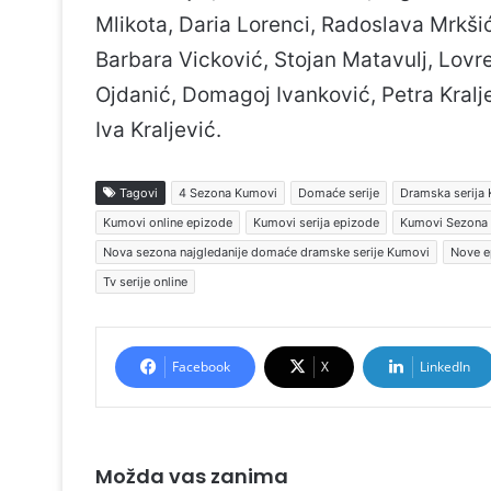
Mlikota, Daria Lorenci, Radoslava Mrkši
Barbara Vicković, Stojan Matavulj, Lovr
Ojdanić, Domagoj Ivanković, Petra Kralj
Iva Kraljević.
Tagovi
4 Sezona Kumovi
Domaće serije
Dramska serija
Kumovi online epizode
Kumovi serija epizode
Kumovi Sezona
Nova sezona najgledanije domaće dramske serije Kumovi
Nove e
Tv serije online
Facebook
X
LinkedIn
Možda vas zanima