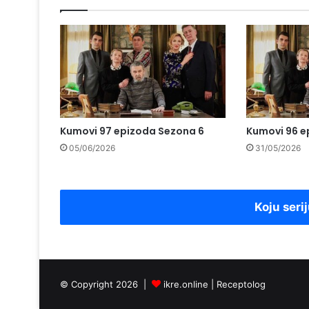
Kumovi 97 epizoda Sezona 6
Kumovi 96 e
05/06/2026
31/05/2026
Koju serij
© Copyright 2026 |
ikre.online |
Receptolog