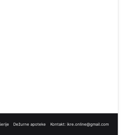
Serije
Dežurne apoteke
Kontakt:
ikre.online@gmail.com