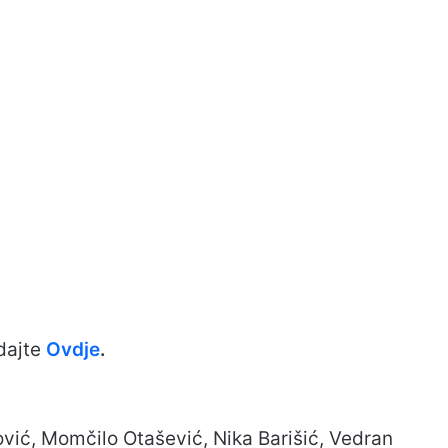
dajte
Ovdje
.
lović, Momčilo Otašević, Nika Barišić, Vedran