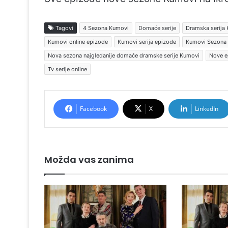
Tagovi
4 Sezona Kumovi
Domaće serije
Dramska serija
Kumovi online epizode
Kumovi serija epizode
Kumovi Sezona
Nova sezona najgledanije domaće dramske serije Kumovi
Nove e
Tv serije online
Facebook
X
LinkedIn
Možda vas zanima