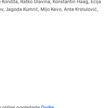
e Kondža, Ratko Glavina, Konstantin Haag, Ecija
ev, Jagoda Kumrić, Mijo Kevo, Ante Krstulović,
.online pogledajte
Ovdje
.