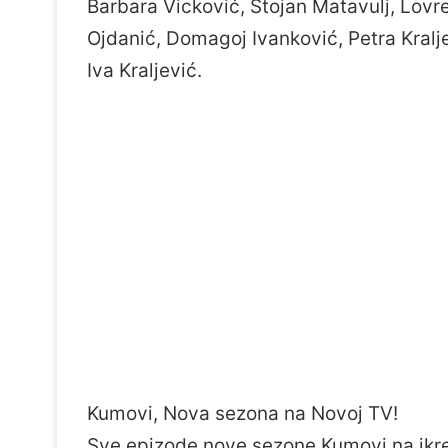
Barbara Vicković, Stojan Matavulj, Lovr
Ojdanić, Domagoj Ivanković, Petra Kralj
Iva Kraljević.
Kumovi, Nova sezona na Novoj TV!
Sve epizode nove sezone Kumovi na ikre