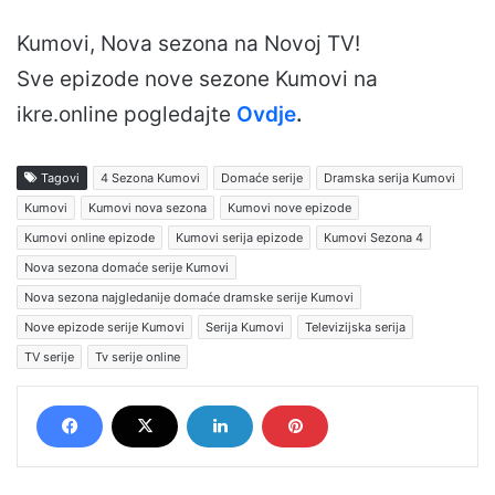
Kumovi, Nova sezona na Novoj TV!
Sve epizode nove sezone Kumovi na
ikre.online pogledajte
Ovdje
.
Tagovi
4 Sezona Kumovi
Domaće serije
Dramska serija Kumovi
Kumovi
Kumovi nova sezona
Kumovi nove epizode
Kumovi online epizode
Kumovi serija epizode
Kumovi Sezona 4
Nova sezona domaće serije Kumovi
Nova sezona najgledanije domaće dramske serije Kumovi
Nove epizode serije Kumovi
Serija Kumovi
Televizijska serija
TV serije
Tv serije online