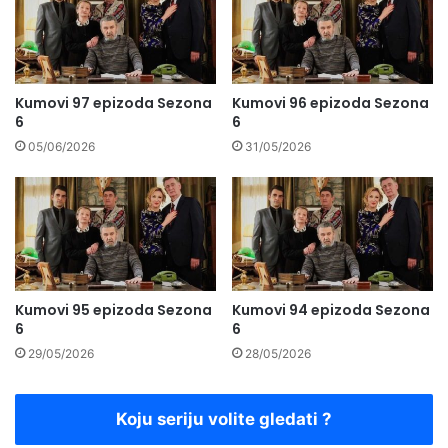
Kumovi 97 epizoda Sezona
Kumovi 96 epizoda Sezona
6
6
05/06/2026
31/05/2026
Kumovi 95 epizoda Sezona
Kumovi 94 epizoda Sezona
6
6
29/05/2026
28/05/2026
Koju seriju volite gledati ?