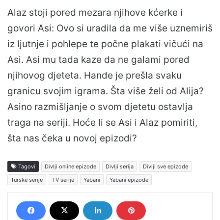
Alaz stoji pored mezara njihove kćerke i
govori Asi: Ovo si uradila da me više uznemiriš
iz ljutnje i pohlepe te počne plakati vičući na
Asi. Asi mu tada kaze da ne galami pored
njihovog djeteta. Hande je prešla svaku
granicu svojim igrama. Šta više želi od Alija?
Asino razmišljanje o svom djetetu ostavlja
traga na seriji. Hoće li se Asi i Alaz pomiriti,
šta nas čeka u novoj epizodi?
Tagovi
Divlji online epizode
Divlji serija
Divlji sve epizode
Turske serije
TV serije
Yabani
Yabani epizode