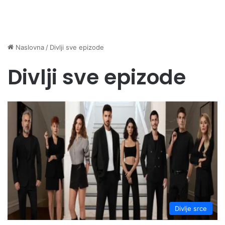
Naslovna
/
Divlji sve epizode
Divlji sve epizode
Divlje srce