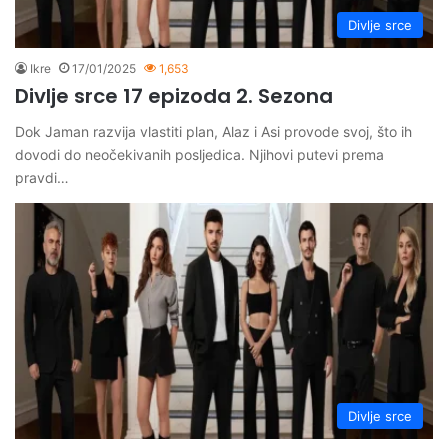
Divlje srce
Ikre
17/01/2025
1,653
Divlje srce 17 epizoda 2. Sezona
Dok Jaman razvija vlastiti plan, Alaz i Asi provode svoj, što ih
dovodi do neočekivanih posljedica. Njihovi putevi prema
pravdi…
Divlje srce