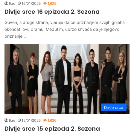
Ikre
16/01/2025
1,625
Divlje srce 16 epizoda 2. Sezona
Güven, s druge strane, vjeruje da će priznanjem svojih grijeha
okončati ovu dramu. Međutim, ubrzo shvaća da je njegovo
priznanje…
Divlje srce
Ikre
15/01/2025
1,626
Divlje srce 15 epizoda 2. Sezona