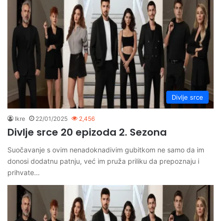
Divlje srce
Ikre
22/01/2025
2,456
Divlje srce 20 epizoda 2. Sezona
Suočavanje s ovim nenadoknadivim gubitkom ne samo da im
donosi dodatnu patnju, već im pruža priliku da prepoznaju i
prihvate…