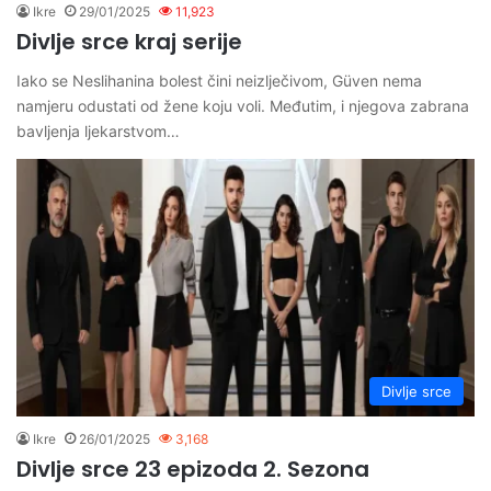
Ikre
29/01/2025
11,923
Divlje srce kraj serije
Iako se Neslihanina bolest čini neizlječivom, Güven nema
namjeru odustati od žene koju voli. Međutim, i njegova zabrana
bavljenja ljekarstvom…
Divlje srce
Ikre
26/01/2025
3,168
Divlje srce 23 epizoda 2. Sezona