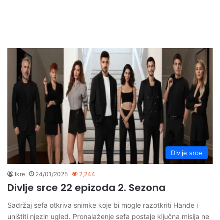
Divlje srce
Ikre
24/01/2025
2,244
Divlje srce 22 epizoda 2. Sezona
Sadržaj sefa otkriva snimke koje bi mogle razotkriti Hande i
uništiti njezin ugled. Pronalaženje sefa postaje ključna misija ne