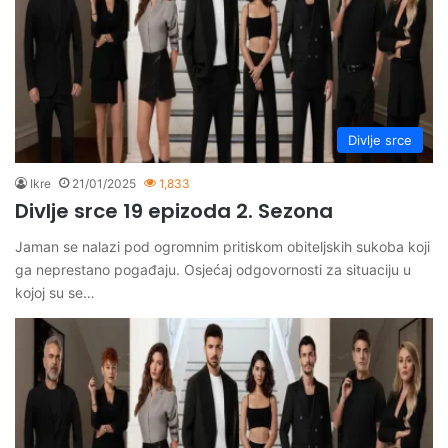
Divlje srce
Ikre
21/01/2025
1,833
Divlje srce 19 epizoda 2. Sezona
Jaman se nalazi pod ogromnim pritiskom obiteljskih sukoba koji
ga neprestano pogađaju. Osjećaj odgovornosti za situaciju u
kojoj su se…