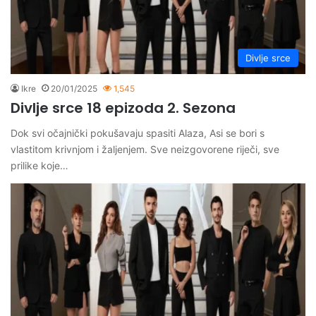
Divlje srce
Ikre
20/01/2025
1,545
Divlje srce 18 epizoda 2. Sezona
Dok svi očajnički pokušavaju spasiti Alaza, Asi se bori s
vlastitom krivnjom i žaljenjem. Sve neizgovorene riječi, sve
prilike koje…