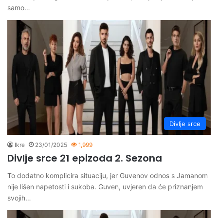
samo…
Divlje srce
Ikre
23/01/2025
1,999
Divlje srce 21 epizoda 2. Sezona
To dodatno komplicira situaciju, jer Guvenov odnos s Jamanom
nije lišen napetosti i sukoba. Guven, uvjeren da će priznanjem
svojih…